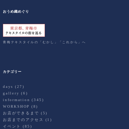
おうめ織めぐり
青梅テキスタイルの「むかし」「これから」へ
カテゴリー
days
(27)
gallery
(6)
information
(345)
WORKSHOP
(8)
お店ができるまで
(5)
お店までのアクセス
(1)
イベント
(85)