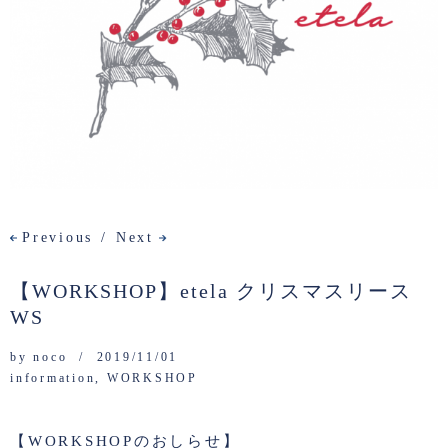
Previous
Next
【WORKSHOP】etela クリスマスリース
WS
by
noco
2019/11/01
information
,
WORKSHOP
【WORKSHOPのおしらせ】