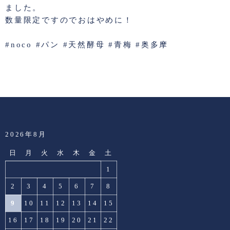
ました。
数量限定ですのでおはやめに！
#noco #パン #天然酵母 #青梅 #奥多摩
2026年8月
日
月
火
水
木
金
土
1
2
3
4
5
6
7
8
9
10
11
12
13
14
15
16
17
18
19
20
21
22