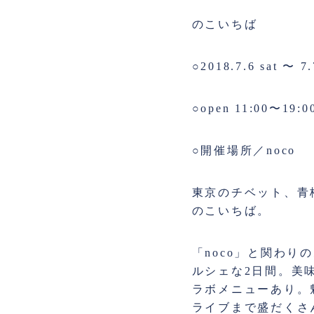
のこいちば
○2018.7.6 sat 〜 7.
○open 11:00〜19:0
○開催場所／noco
東京のチベット、青
のこいちば。
「noco」と関わ
ルシェな2日間。美
ラボメニューあり。
ライブまで盛だくさ