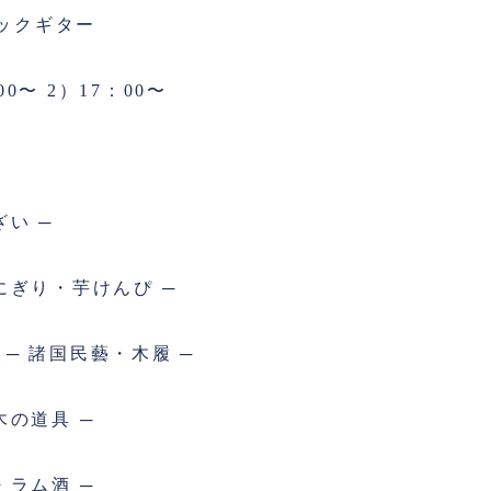
ックギター
0〜 2）17：00〜
ざい ─
おにぎり・芋けんぴ ─
─ 諸国民藝・木履 ─
木の道具 ─
・ラム酒 ─