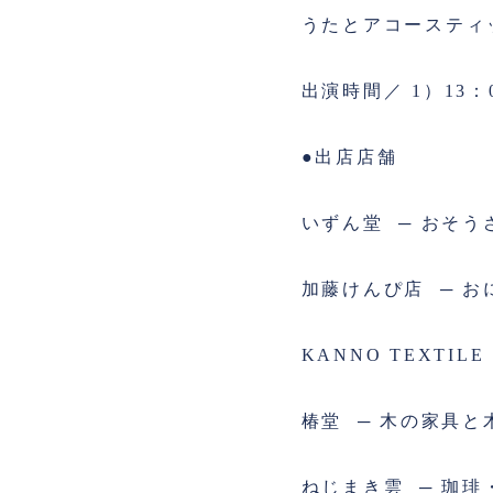
うたとアコースティ
出演時間／ 1）13：0
●出店店舗
いずん堂
─ おそう
加藤けんぴ店
─ 
KANNO TEXTILE
椿堂
─ 木の家具と
ねじまき雲
─ 珈琲