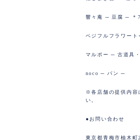
響々庵 ─ 豆腐 ─ ＊
ベジフルフラワートゥ
マルポー ─ 古道具
noco ─ パン ─
※各店舗の提供内容
い。
●お問い合わせ
東京都青梅市柚木町2-