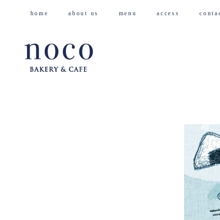
home
about us
menu
access
cont