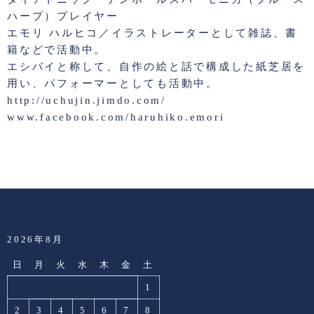
ハープ）プレイヤー
エモリ ハルヒコ／イラストレーターとして雑誌、書
籍などで活動中。
エシバイと称して、自作の絵と話で構成した紙芝居を
用い、パフォーマーとしても活動中。
http://uchujin.jimdo.com/
www.facebook.com/haruhiko.emori
2026年8月
日
月
火
水
木
金
土
1
2
3
4
5
6
7
8