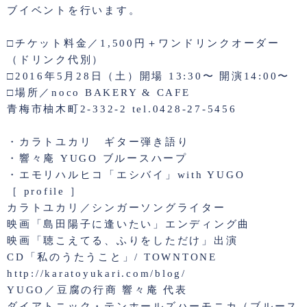
ブイベントを行います。
□チケット料金／1,500円＋ワンドリンクオーダー
（ドリンク代別）
□2016年5月28日（土）開場 13:30〜 開演14:00〜
□場所／noco BAKERY & CAFE
青梅市柚木町2-332-2 tel.0428-27-5456
・カラトユカリ ギター弾き語り
・響々庵 YUGO ブルースハープ
・エモリハルヒコ「エシバイ」with YUGO
［ profile ］
カラトユカリ／シンガーソングライター
映画「島田陽子に逢いたい」エンディング曲
映画「聴こえてる、ふりをしただけ」出演
CD「私のうたうこと」/ TOWNTONE
http://karatoyukari.com/blog/
YUGO／豆腐の行商 響々庵 代表
ダイアトニック・テンホールズハーモニカ（ブルース