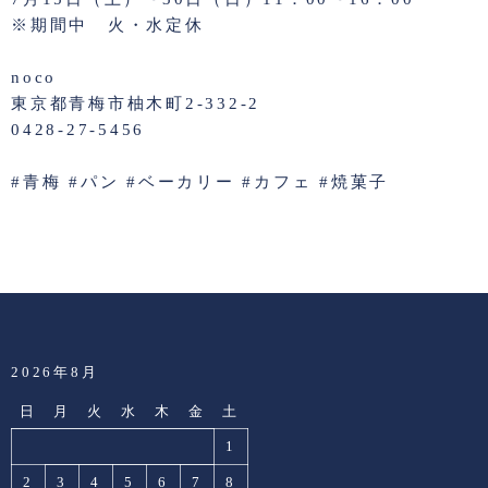
※期間中 火・水定休
noco
東京都青梅市柚木町2-332-2
0428-27-5456
#青梅 #パン #ベーカリー #カフェ #焼菓子
2026年8月
日
月
火
水
木
金
土
1
2
3
4
5
6
7
8