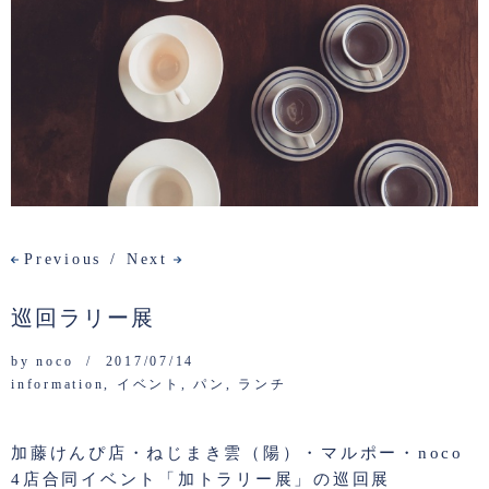
Previous
Next
巡回ラリー展
by
noco
2017/07/14
information
,
イベント
,
パン
,
ランチ
加藤けんぴ店・ねじまき雲（陽）・マルポー・noco
4店合同イベント「加トラリー展」の巡回展