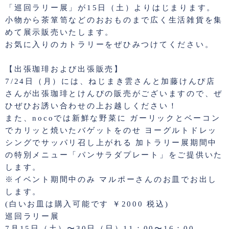
「巡回ラリー展」が15日（土）よりはじまります。
小物から茶箪笥などのおおものまで広く生活雑貨を集
めて展示販売いたします。
お気に入りのカトラリーをぜひみつけてください。
【出張珈琲および出張販売】
7/24日（月）には、ねじまき雲さんと加藤けんぴ店
さんが出張珈琲とけんぴの販売がございますので、ぜ
ひぜひお誘い合わせの上お越しください！
また、nocoでは新鮮な野菜に ガーリックとベーコン
でカリッと焼いたバゲットをのせ ヨーグルトドレッ
シングでサッパリ召し上がれる 加トラリー展期間中
の特別メニュー「パンサラダプレート」をご提供いた
します。
※イベント期間中のみ マルポーさんのお皿でお出し
します。
(白いお皿は購入可能です ￥2000 税込)
巡回ラリー展
7月15日（土）〜30日（日）11：00〜16：00