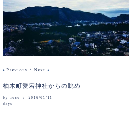
Previous
Next
柚木町愛宕神社からの眺め
by
noco
2016/01/11
days