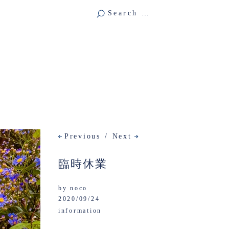
Previous
Next
臨時休業
by
noco
2020/09/24
information