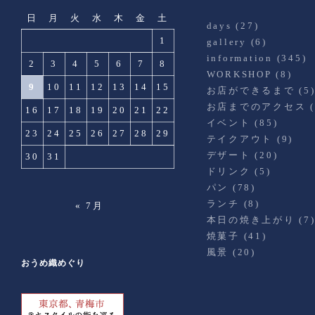
日
月
火
水
木
金
土
days
(27)
1
gallery
(6)
information
(345)
2
3
4
5
6
7
8
WORKSHOP
(8)
9
10
11
12
13
14
15
お店ができるまで
(5
お店までのアクセス
(
16
17
18
19
20
21
22
イベント
(85)
23
24
25
26
27
28
29
テイクアウト
(9)
デザート
(20)
30
31
ドリンク
(5)
パン
(78)
ランチ
(8)
« 7月
本日の焼き上がり
(7
焼菓子
(41)
風景
(20)
おうめ織めぐり