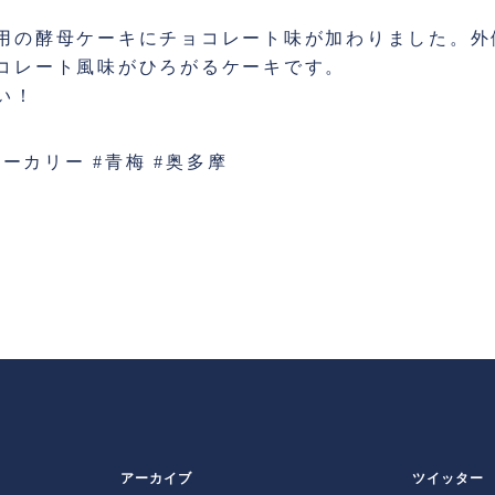
用の酵母ケーキにチョコレート味が加わりました。外
コレート風味がひろがるケーキです。
い！
ベーカリー #青梅 #奥多摩
アーカイブ
ツイッター