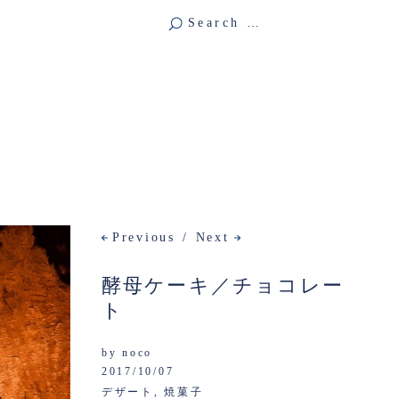
Previous
Next
酵母ケーキ／チョコレー
ト
by
noco
2017/10/07
デザート
,
焼菓子