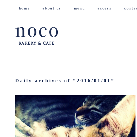
home
about us
menu
access
cont
Daily archives of “
2016/01/01
”
2016/01/01