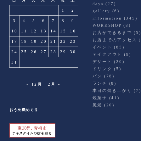
日
月
火
水
木
金
土
days
(27)
1
2
gallery
(6)
information
(345)
3
4
5
6
7
8
9
WORKSHOP
(8)
10
11
12
13
14
15
16
お店ができるまで
(5
お店までのアクセス
(
17
18
19
20
21
22
23
イベント
(85)
24
25
26
27
28
29
30
テイクアウト
(9)
デザート
(20)
31
ドリンク
(5)
パン
(78)
ランチ
(8)
« 12月
2月 »
本日の焼き上がり
(7
焼菓子
(41)
風景
(20)
おうめ織めぐり