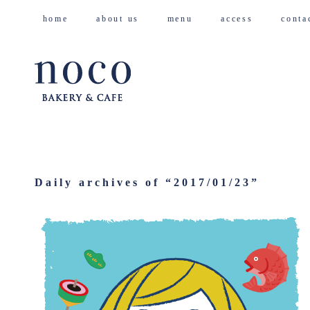
home
about us
menu
access
cont
Daily archives of “
2017/01/23
”
2017/01/23