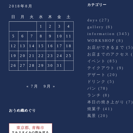
カテゴリー
2018年8月
日
月
火
水
木
金
土
days
(27)
1
2
3
4
gallery
(6)
information
(345)
5
6
7
8
9
10
11
WORKSHOP
(8)
12
13
14
15
16
17
18
お店ができるまで
(5
お店までのアクセス
(
19
20
21
22
23
24
25
イベント
(85)
26
27
28
29
30
31
テイクアウト
(9)
デザート
(20)
ドリンク
(5)
« 7月
9月 »
パン
(78)
ランチ
(8)
本日の焼き上がり
(7
焼菓子
(41)
おうめ織めぐり
風景
(20)