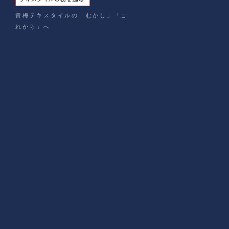
青梅テキスタイルの「むかし」「こ
れから」へ