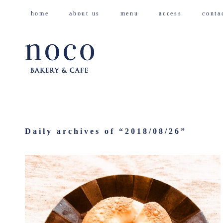
home
about us
menu
access
cont
Daily archives of “
2018/08/26
”
2018/08/26