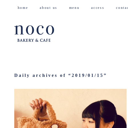
home
about us
menu
access
cont
Daily archives of “
2019/01/15
”
2019/01/15