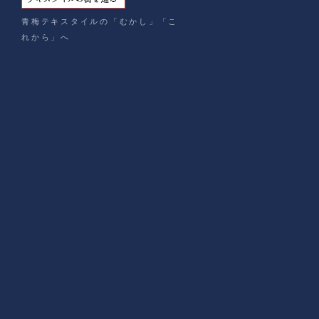
青梅テキスタイルの「むかし」「こ
れから」へ