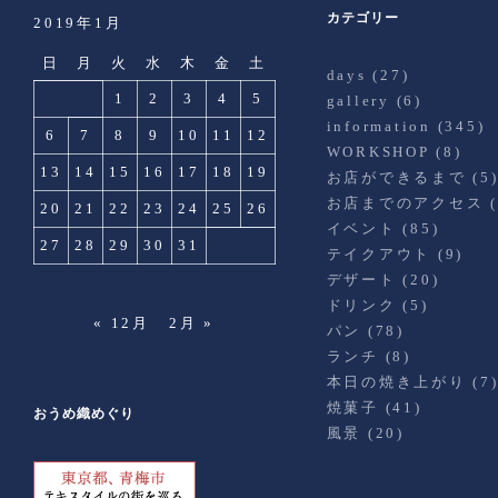
カテゴリー
2019年1月
日
月
火
水
木
金
土
days
(27)
1
2
3
4
5
gallery
(6)
information
(345)
6
7
8
9
10
11
12
WORKSHOP
(8)
13
14
15
16
17
18
19
お店ができるまで
(5
お店までのアクセス
(
20
21
22
23
24
25
26
イベント
(85)
27
28
29
30
31
テイクアウト
(9)
デザート
(20)
ドリンク
(5)
« 12月
2月 »
パン
(78)
ランチ
(8)
本日の焼き上がり
(7
焼菓子
(41)
おうめ織めぐり
風景
(20)