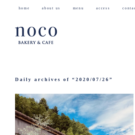
home
about us
menu
access
cont
Daily archives of “
2020/07/26
”
2020/07/26