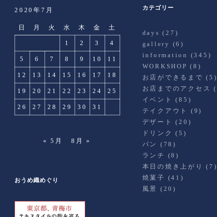
カテゴリー
2020年7月
日
月
火
水
木
金
土
days
(27)
1
2
3
4
gallery
(6)
information
(345)
5
6
7
8
9
10
11
WORKSHOP
(8)
12
13
14
15
16
17
18
お店ができるまで
(5
お店までのアクセス
(
19
20
21
22
23
24
25
イベント
(85)
26
27
28
29
30
31
テイクアウト
(9)
デザート
(20)
ドリンク
(5)
« 5月
8月 »
パン
(78)
ランチ
(8)
本日の焼き上がり
(7
焼菓子
(41)
おうめ織めぐり
風景
(20)