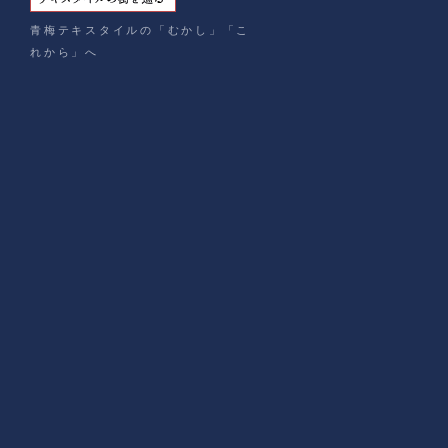
青梅テキスタイルの「むかし」「こ
れから」へ