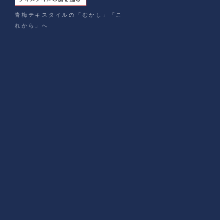
青梅テキスタイルの「むかし」「こ
れから」へ