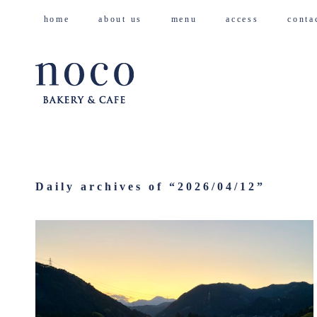
home
about us
menu
access
cont
Daily archives of “
2026/04/12
”
2026/04/12