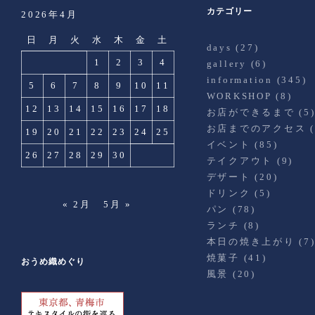
カテゴリー
2026年4月
日
月
火
水
木
金
土
days
(27)
1
2
3
4
gallery
(6)
information
(345)
5
6
7
8
9
10
11
WORKSHOP
(8)
12
13
14
15
16
17
18
お店ができるまで
(5
お店までのアクセス
(
19
20
21
22
23
24
25
イベント
(85)
26
27
28
29
30
テイクアウト
(9)
デザート
(20)
ドリンク
(5)
« 2月
5月 »
パン
(78)
ランチ
(8)
本日の焼き上がり
(7
焼菓子
(41)
おうめ織めぐり
風景
(20)